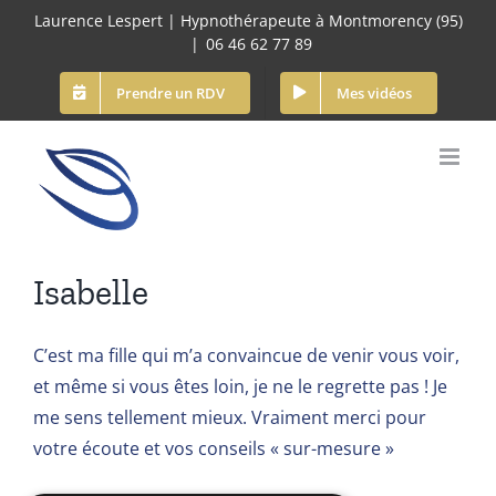
Passer
Laurence Lespert | Hypnothérapeute à Montmorency (95)
au
|
06 46 62 77 89
contenu
Prendre un RDV
Mes vidéos
Isabelle
C’est ma fille qui m’a convaincue de venir vous voir,
et même si vous êtes loin, je ne le regrette pas ! Je
me sens tellement mieux. Vraiment merci pour
votre écoute et vos conseils « sur-mesure »